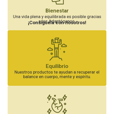
Bienestar
Una vida plena y equilibrada es posible gracias
a los Adaptógenos.
¡Consíguela con nosotros!
Equilibrio
Nuestros productos te ayudan a recuperar el
balance en cuerpo, mente y espíritu.