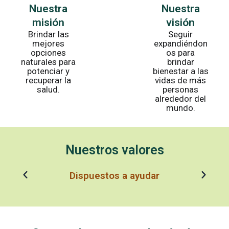
Nuestra
Nuestra
misión
visión
Brindar las
Seguir
mejores
expandiéndon
opciones
os para
naturales para
brindar
potenciar y
bienestar a las
recuperar la
vidas de más
salud.
personas
alrededor del
mundo.
Nuestros valores
Confianza en nuestro trabajo
P
N
r
e
e
x
v
t