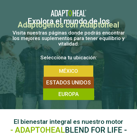
Skip
to
content
Explora el mundo de los
Adaptógenos con Adaptoheal
Visita nuestras páginas donde podrás encontrar
los mejores suplementos para tener equilibrio y
vitalidad.
Selecciona tu ubicación:
MÉXICO
ESTADOS UNIDOS
EUROPA
El bienestar integral es nuestro motor
- ADAPTOHEAL
BLEND FOR LIFE -